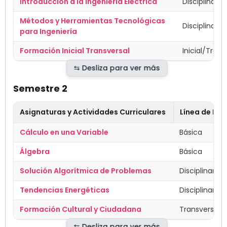
Introducción a la Ingeniería Eléctrica
Disciplinar/
Métodos y Herramientas Tecnológicas
Disciplinar/
para Ingeniería
Formación Inicial Transversal
Inicial/Trans
Semestre 2
Asignaturas y Actividades Curriculares
Línea de Fo
Cálculo en una Variable
Básica
Álgebra
Básica
Solución Algorítmica de Problemas
Disciplinar
Tendencias Energéticas
Disciplinar/T
Formación Cultural y Ciudadana
Transversal