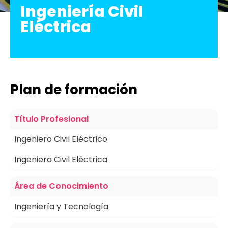
Ingeniería Civil
press
Eléctrica
"Ctrl
+
/".
This
shortcut
Plan de formación
activates
the
Título Profesional
screen
reader
Ingeniero Civil Eléctrico
to
Ingeniera Civil Eléctrica
help
you
Área de Conocimiento
navigate
and
Ingeniería y Tecnología
interact