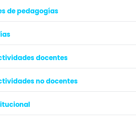
es de pedagogías
ías
ctividades docentes
tividades no docentes
itucional