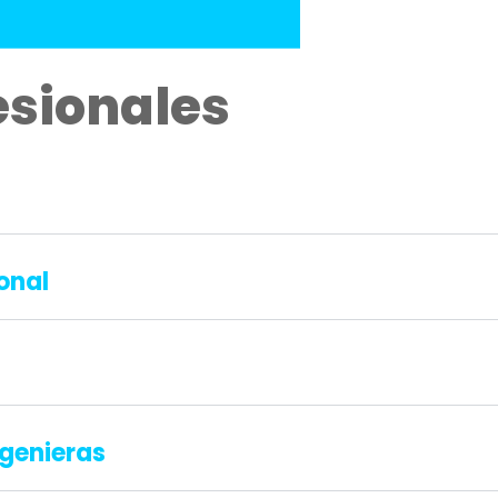
esionales
onal
genieras