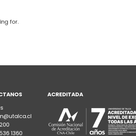
ing for.
CTANOS
ACREDITADA
os
n@utalca.cl
200
536 1360