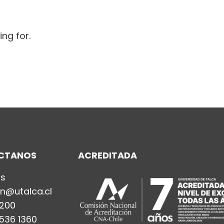
ing for.
CTANOS
ACREDITADA
os
n@utalca.cl
200
536 1360