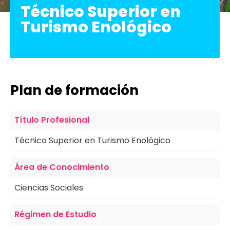
Técnico Superior en
press
Turismo Enológico
"Ctrl
+
/".
This
shortcut
Plan de formación
activates
the
Título Profesional
screen
reader
Técnico Superior en Turismo Enológico
to
help
Área de Conocimiento
you
Ciencias Sociales
navigate
and
Régimen de Estudio
interact