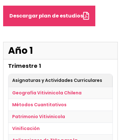
Descargar plan de estudios
Año 1
Trimestre
1
Asignaturas y Actividades Curriculares
Línea de 
Geografía Vitivinicola Chilena
Disciplinar
Métodos Cuantitativos
Básica
Patrimonio Vitivinicola
Disciplinar
Vinificación
Disciplinar