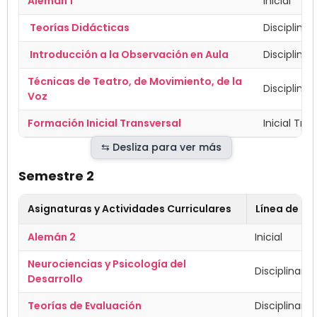
Alemán 1
Inicial
Teorías Didácticas
Disciplinar
Introducción a la Observación en Aula
Disciplinar
Técnicas de Teatro, de Movimiento, de la
Disciplinar
Voz
Formación Inicial Transversal
Inicial Tra
Semestre 2
Asignaturas y Actividades Curriculares
Línea de F
Alemán 2
Inicial
Neurociencias y Psicología del
Disciplinar
Desarrollo
Teorías de Evaluación
Disciplinar