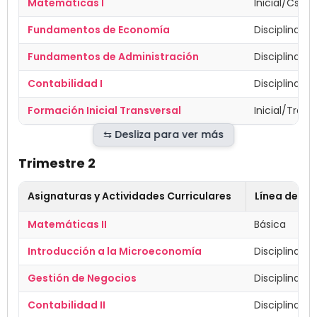
Matemáticas I
Inicial/Cs. B
Fundamentos de Economía
Disciplinar
Fundamentos de Administración
Disciplinar
Contabilidad I
Disciplinar
Formación Inicial Transversal
Inicial/Trans
Trimestre 2
Asignaturas y Actividades Curriculares
Línea de Fo
Matemáticas II
Básica
Introducción a la Microeconomía
Disciplinar
Gestión de Negocios
Disciplinar
Contabilidad II
Disciplinar