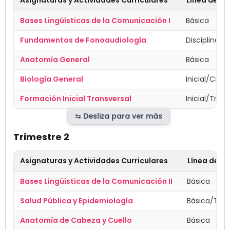
Bases Lingüísticas de la Comunicación I
Básica
Fundamentos de Fonoaudiología
Disciplinar
Anatomía General
Básica
Biología General
Inicial/Cs. B
Formación Inicial Transversal
Inicial/Tran
Trimestre 2
Asignaturas y Actividades Curriculares
Línea de F
Bases Lingüísticas de la Comunicación II
Básica
Salud Pública y Epidemiología
Básica/Tran
Anatomía de Cabeza y Cuello
Básica