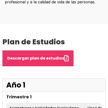
profesional y a la calidad de vida de las personas.
Plan de Estudios
Descargar plan de estudios
Año 1
Trimestre 1
Asignaturas y Actividades Curriculares
Línea de F