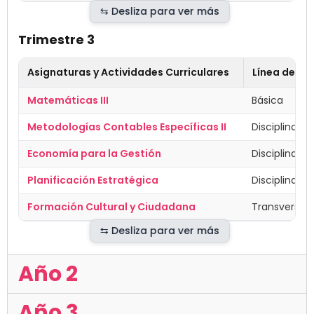
Trimestre 3
Asignaturas y Actividades Curriculares
Línea de Fo
Matemáticas III
Básica
Metodologías Contables Específicas II
Disciplinar
Economía para la Gestión
Disciplinar
Planificación Estratégica
Disciplinar
Formación Cultural y Ciudadana
Transversal
Año 2
Año 3