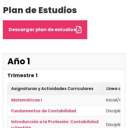
Plan de Estudios
Descargar plan de estudios
Año 1
Trimestre 1
Asignaturas y Actividades Curriculares
Línea de 
Matemáticas I
Inicial/Cs.
Fundamentos de Contabilidad
Disciplinar
Introducción a la Profesión: Contabilidad
Disciplinar
y Gestión